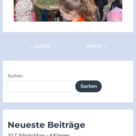
←
zurück
weiter
→
Suchen
Suchen
Neueste Beiträge
10.7. Schulschluss – 4.Klassen