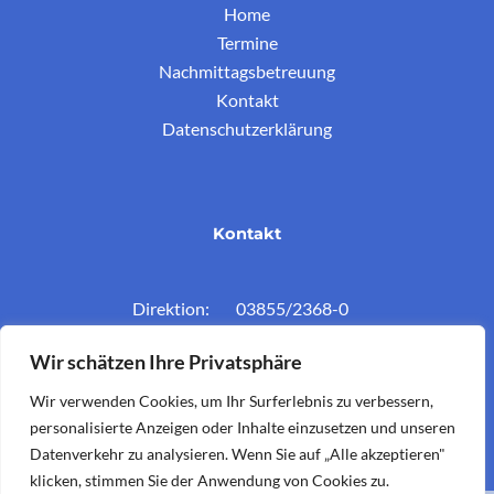
Home
Termine
Nachmittagsbetreuung
Kontakt
Datenschutzerklärung
Kontakt
Direktion: 03855/2368-0
Konferenzz.: 03855/2368-11
Wir schätzen Ihre Privatsphäre
Mail: vs.krieglach@twin.at
Wir verwenden Cookies, um Ihr Surferlebnis zu verbessern,
personalisierte Anzeigen oder Inhalte einzusetzen und unseren
Datenverkehr zu analysieren. Wenn Sie auf „Alle akzeptieren"
klicken, stimmen Sie der Anwendung von Cookies zu.