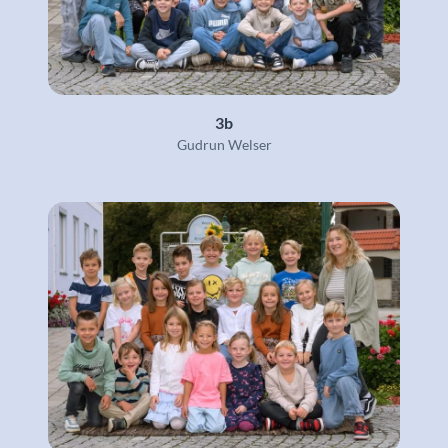
3b
Gudrun Welser