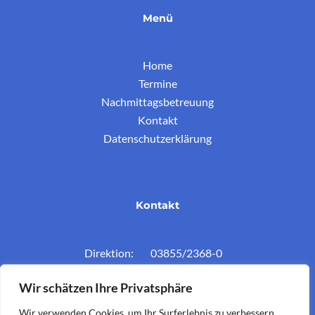
Menü
Home
Termine
Nachmittagsbetreuung
Kontakt
Datenschutzerklärung
Kontakt
Direktion: 03855/2368-0
Konferenzz.: 03855/2368-11
Wir schätzen Ihre Privatsphäre
Mail: vs.krieglach@twin.at
Wir verwenden Cookies, um Ihr Surferlebnis zu verbessern,