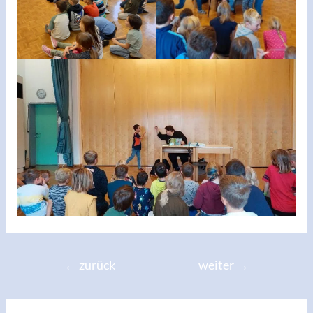
Beitragsnavigation
←
zurück
weiter
→