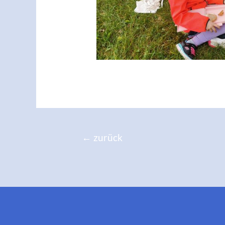
Beitragsnavigation
←
zurück