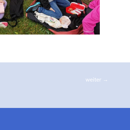
weiter
→