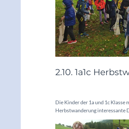
2.10. 1a1c Herbs
/
Archiv 2022/23
/ Von
adminkoe
Die Kinder der 1a und 1c Klasse m
Herbstwanderung interessante Di