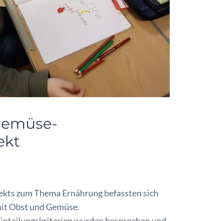
-Gemüse-
ekt
rbler
kts zum Thema Ernährung befassten sich
 mit Obst und Gemüse.
nteilungskriterien wurden besprochen und