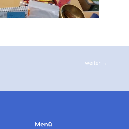
weiter
→
Menü