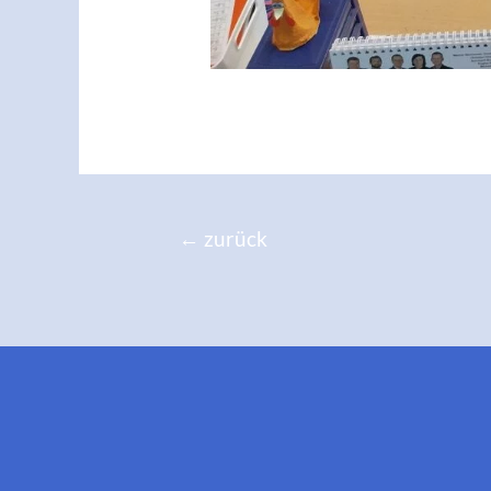
Beitragsnavigation
←
zurück