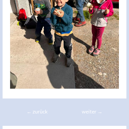
←
zurück
weiter
→