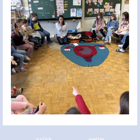
←
zurück
weiter
→