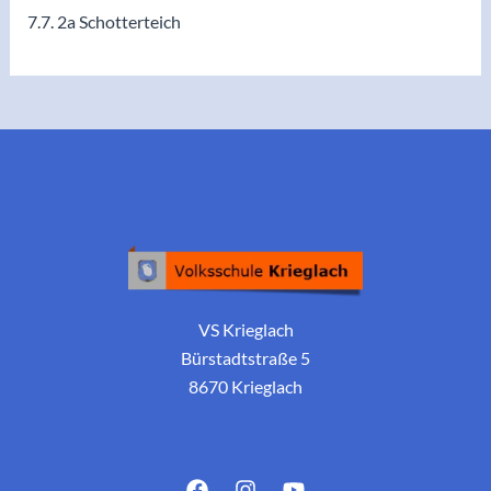
7.7. 2a Schotterteich
VS Krieglach
Bürstadtstraße 5
8670 Krieglach