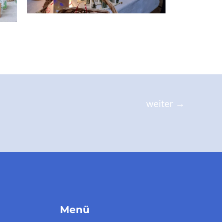
weiter
→
Menü