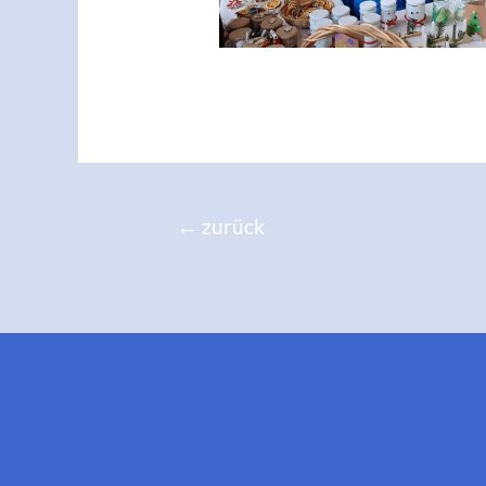
←
zurück