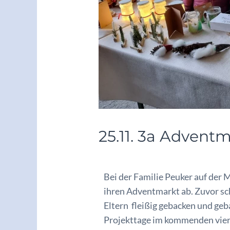
25.11. 3a Advent
/
Archiv2025/26
/ Von
vskrieglac
Bei der Familie Peuker auf der M
ihren Adventmarkt ab. Zuvor sch
Eltern fleißig gebacken und geb
Projekttage im kommenden viert