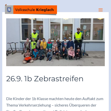
Zum
Inhalt
Mai
springen
Men
26.9. 1b Zebrastreifen
/
Archiv 2022/23
/ Von
adminkoerbler
Die Kinder der 1b Klasse machten heute den Auftakt zum
Thema Verkehrserziehung – sicheres Überqueren der