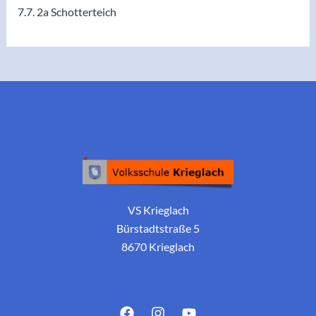
7.7. 2a Schotterteich
VS Krieglach
Bürstadtstraße 5
8670 Krieglach