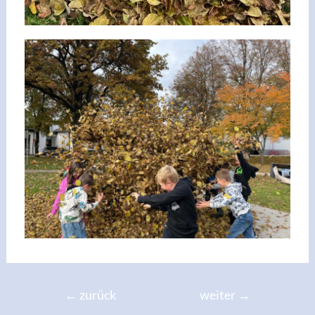
←
zurück
weiter
→