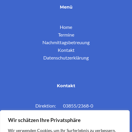
Menü
Home
Termine
Nachmittagsbetreuung
Kontakt
Datenschutzerklärung
Kontakt
Direktion: 03855/2368-0
Konferenzz.: 03855/2368-11
Wir schätzen Ihre Privatsphäre
Mail: vs.krieglach@twin.at
Wir verwenden Cookies, um Ihr Surferlebnis zu verbessern,