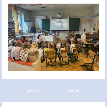
←
zurück
weiter
→