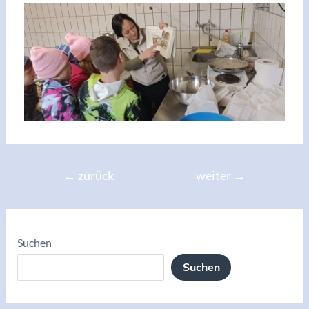
←
zurück
weiter
→
Suchen
Suchen