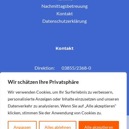
Nachmittagsbetreuung
Kontakt
Datenschutzerklärung
Kontakt
Direktion: 03855/2368-0
Konferenzz.: 03855/2368-11
Wir schätzen Ihre Privatsphäre
Mail: vs.krieglach@twin.at
Wir verwenden Cookies, um Ihr Surferlebnis zu verbessern,
personalisierte Anzeigen oder Inhalte einzusetzen und unseren
Datenverkehr zu analysieren. Wenn Sie auf „Alle akzeptieren"
klicken, stimmen Sie der Anwendung von Cookies zu.
Copyright © 2026 Volksschule Krieglach. Powered by
Koerbler
.
Anpassen
Alles ablehnen
Alle akzeptieren