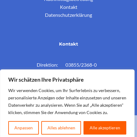
Kontakt
Datenschutzerklärung
Kontakt
Direktion: 03855/2368-0
Konferenzz.: 03855/2368-11
Wir schätzen Ihre Privatsphäre
Mail: vs.krieglach@twin.at
Wir verwenden Cookies, um Ihr Surferlebnis zu verbessern,
personalisierte Anzeigen oder Inhalte einzusetzen und unseren
Datenverkehr zu analysieren. Wenn Sie auf „Alle akzeptieren"
klicken, stimmen Sie der Anwendung von Cookies zu.
Copyright © 2026 Volksschule Krieglach. Powered by
Koerbler
.
Anpassen
Alles ablehnen
Alle akzeptieren