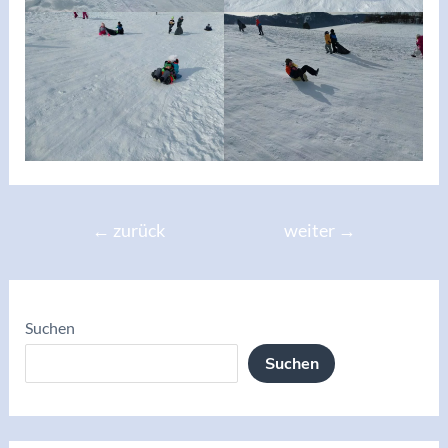
Beitragsnavigation
←
zurück
weiter
→
Suchen
Suchen