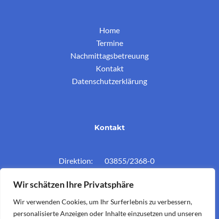
Home
Termine
Nachmittagsbetreuung
Kontakt
Datenschutzerklärung
Kontakt
Direktion: 03855/2368-0
Konferenzz.: 03855/2368-11
Wir schätzen Ihre Privatsphäre
Mail: vs.krieglach@twin.at
Wir verwenden Cookies, um Ihr Surferlebnis zu verbessern,
personalisierte Anzeigen oder Inhalte einzusetzen und unseren