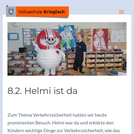
Zum
Inhalt
Mai
springen
Men
8.2. Helmi ist da
/
Archiv 2022/23
/ Von
adminkoerbler
Zum Thema Verkehrssicherheit hatten wir heute
prominenten Besuch. Helmi war da und erklärte den
Kindern wichtige Dinge zur Verkehrssicherheit, wie das