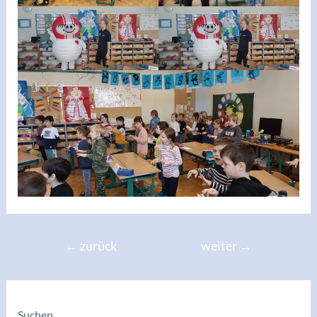
Beitragsnavigation
←
zurück
weiter
→
Suchen