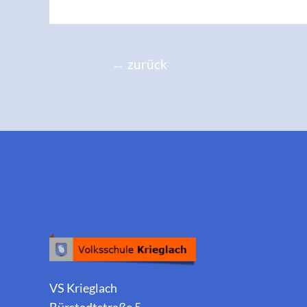
←
zurück
VS Krieglach