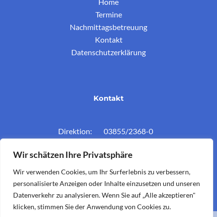
Home
Termine
Nachmittagsbetreuung
Kontakt
Datenschutzerklärung
Kontakt
Direktion: 03855/2368-0
Konferenzz.: 03855/2368-11
Wir schätzen Ihre Privatsphäre
Mail: vs.krieglach@twin.at
Wir verwenden Cookies, um Ihr Surferlebnis zu verbessern,
personalisierte Anzeigen oder Inhalte einzusetzen und unseren
Datenverkehr zu analysieren. Wenn Sie auf „Alle akzeptieren"
klicken, stimmen Sie der Anwendung von Cookies zu.