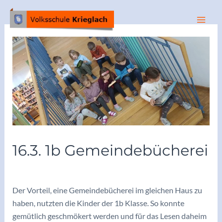
Zum
Inhalt
Mai
springen
Men
16.3. 1b Gemeindebücherei
/
Archiv 2022/23
/ Von
adminkoerbler
Der Vorteil, eine Gemeindebücherei im gleichen Haus zu
haben, nutzten die Kinder der 1b Klasse. So konnte
gemütlich geschmökert werden und für das Lesen daheim