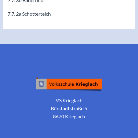
7.7. 3b Bauernhof
7.7. 2a Schotterteich
VS Krieglach
Bürstadtstraße 5
8670 Krieglach