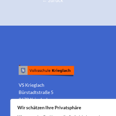
←
zurück
VS Krieglach
Bürstadtstraße 5
8670 Krieglach
Wir schätzen Ihre Privatsphäre