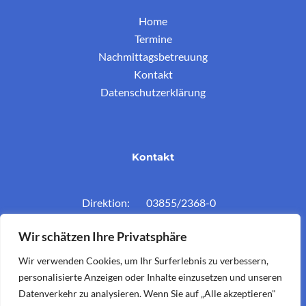
Home
Termine
Nachmittagsbetreuung
Kontakt
Datenschutzerklärung
Kontakt
Direktion: 03855/2368-0
Konferenzz.: 03855/2368-11
Wir schätzen Ihre Privatsphäre
Mail: vs.krieglach@twin.at
Wir verwenden Cookies, um Ihr Surferlebnis zu verbessern,
personalisierte Anzeigen oder Inhalte einzusetzen und unseren
Datenverkehr zu analysieren. Wenn Sie auf „Alle akzeptieren"