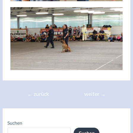
←
zurück
weiter
→
Suchen