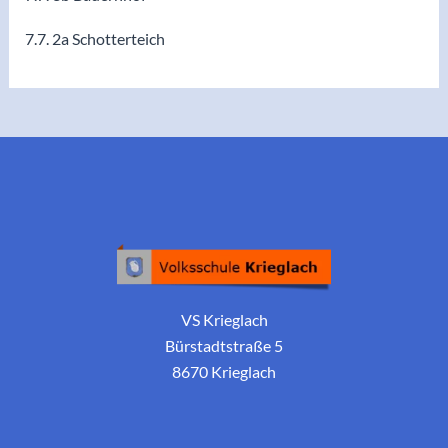
7.7. 2a Schotterteich
VS Krieglach
Bürstadtstraße 5
8670 Krieglach