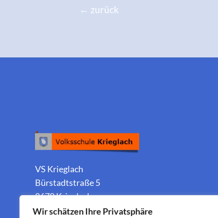
←
zurück
VS Krieglach
Bürstadtstraße 5
8670 Krieglach
Wir schätzen Ihre Privatsphäre