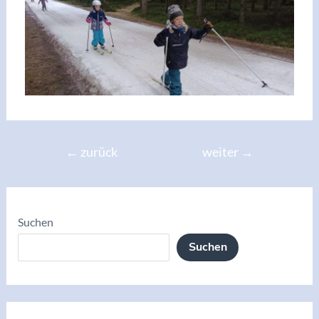
←
zurück
weiter
→
Suchen
Suchen