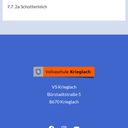
7.7. 2a Schotterteich
VS Krieglach
Bürstadtstraße 5
8670 Krieglach