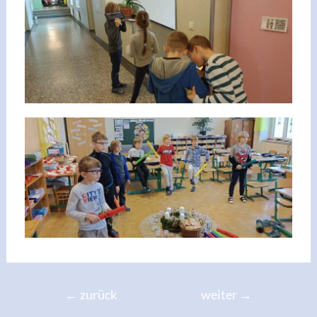
←
zurück
weiter
→