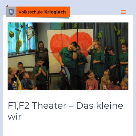
F1,F2 Theater – Das kleine
wir
/
Archiv 2023/24
/ Von
vskrieglach