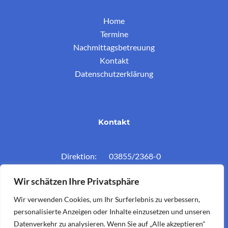
Home
Termine
Nachmittagsbetreuung
Kontakt
Datenschutzerklärung
Kontakt
Direktion: 03855/2368-0
Konferenzz.: 03855/2368-11
Wir schätzen Ihre Privatsphäre
Mail: vs.krieglach@twin.at
Wir verwenden Cookies, um Ihr Surferlebnis zu verbessern,
personalisierte Anzeigen oder Inhalte einzusetzen und unseren
Datenverkehr zu analysieren. Wenn Sie auf „Alle akzeptieren"