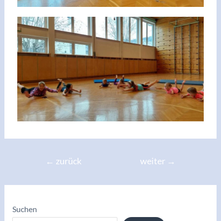
←
zurück
weiter
→
Suchen