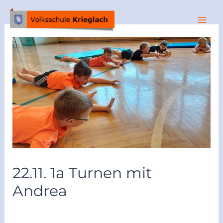
22.11. 1a Turnen mit
Andrea
/
Archiv2024/25
/ Von
vskrieglach