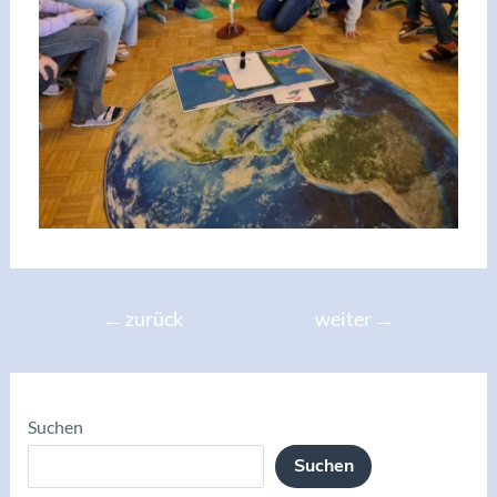
←
zurück
weiter
→
Suchen
Suchen