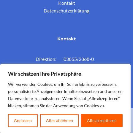
Kontakt
Datenschutzerklärung
Kontakt
Direktion: 03855/2368-0
Konferenzz.: 03855/2368-11
Wir schätzen Ihre Privatsphäre
Mail: vs.krieglach@twin.at
Wir verwenden Cookies, um Ihr Surferlebnis zu verbessern,
personalisierte Anzeigen oder Inhalte einzusetzen und unseren
Datenverkehr zu analysieren. Wenn Sie auf „Alle akzeptieren"
klicken, stimmen Sie der Anwendung von Cookies zu.
Copyright © 2026 Volksschule Krieglach. Powered by
Koerbler
.
Anpassen
Alles ablehnen
Alle akzeptieren