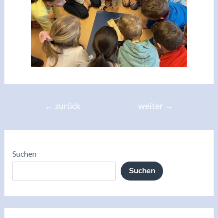
←
zurück
weiter
→
Suchen
Suchen