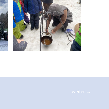
weiter
→