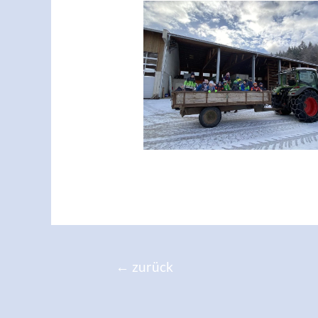
←
zurück